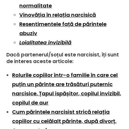
normalitate
Vinovăția în relația narcisică
Resentimentele față de părintele
abuziv
Loialitatea invizibilă
Dacă partenerul/soțul este narcisist, îți sunt
de interes aceste articole:
Rolurile copiilor într-o familie în care cel
puțin un părinte are trăsături puternic
narcisice. Țapul ispășitor, copilul invizibil,
copilul de aur
Cum părintele narcisist strică relația
copiilor cu celălalt părinte, după divorț.