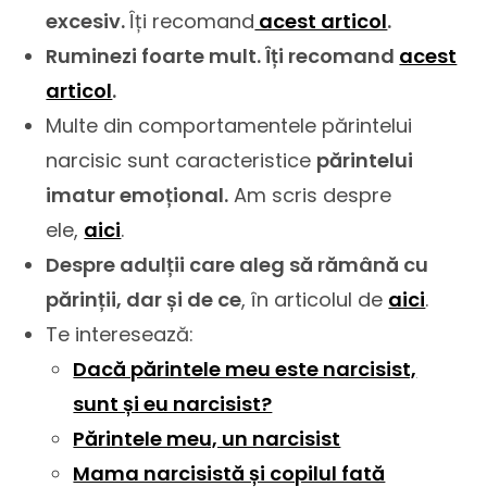
excesiv.
Îți recomand
acest articol
.
Ruminezi foarte mult. Îți recomand
acest
articol
.
Multe din comportamentele părintelui
narcisic sunt caracteristice
părintelui
imatur emoțional.
Am scris despre
ele,
aici
.
Despre adulții care aleg să rămână cu
părinții, dar și de ce
, în articolul de
aici
.
Te interesează:
Dacă părintele meu este narcisist,
sunt și eu narcisist?
Părintele meu, un narcisist
Mama narcisistă și copilul fată