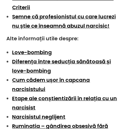
Criterii
Semne că profesionistul cu care lucrezi
nu știe ce înseamnă abuzul narcisic!
Alte informații utile despre:
Love-bombing
Diferența între seducția sănătoasă și
love-bombing
Cum cădem ușor în capcana
narcisistului
Etape ale conștientizării în relația cu un
narcisist
Narcisistul neglijent
Ruminația – gândirea obsesivă fără