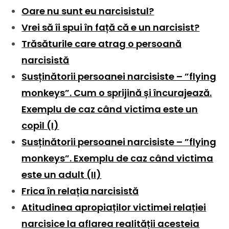
Oare nu sunt eu narcisistul?
Vrei să îi spui în față că e un narcisist?
Trăsăturile care atrag o persoană
narcisistă
Susținătorii persoanei narcisiste – ”flying
monkeys”. Cum o sprijină și încurajează.
Exemplu de caz când victima este un
copil (I)
Susținătorii persoanei narcisiste – ”flying
monkeys”. Exemplu de caz când victima
este un adult (II)
Frica în relația narcisistă
Atitudinea apropiaților victimei relației
narcisice la aflarea realității acesteia