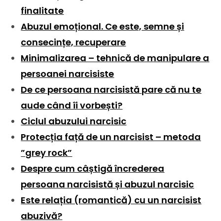
finalitate
Abuzul emoțional. Ce este, semne și
consecințe, recuperare
Minimalizarea – tehnică de manipulare a
persoanei narcisiste
De ce persoana narcisistă pare că nu te
aude când îi vorbești?
Ciclul abuzului narcisic
Protecția față de un narcisist – metoda
”grey rock”
Despre cum câștigă încrederea
persoana narcisistă și abuzul narcisic
Este relația (romantică) cu un narcisist
abuzivă?