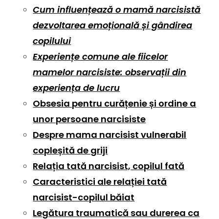
Cum influențează o mamă narcisistă
dezvoltarea emoțională și gândirea
copilului
Experiențe comune ale fiicelor
mamelor narcisiste: observații din
experiența de lucru
Obsesia pentru curățenie și ordine a
unor persoane narcisiste
Despre mama narcisist vulnerabil
copleșită de griji
Relația tată narcisist, copilul fată
Caracteristici ale relației tată
narcisist-copilul băiat
Legătura traumatică sau durerea ca