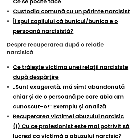
Ce se poate face
Custodia comună cu un părinte narcisist
Îi spui copilului că bunicul/bunica e o
persoană narcisistă?
Despre recuperarea după o relație
narcisică
Ce trăiește victima unei relații narcisiste
după despărțire
„Sunt exagerată, mă simt abandonată
chiar și de o persoană pe care abia am
cunoscut-o!” Exemplu și analiză
Recuperarea victimei abuzului narcisic
(I) Cu ce profesionist este mai potrivit să
lucrezi ca victimă a abuzului narcisic?