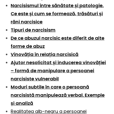
Narcisismul între sănătate și patologie.
Ce este și cum se formează, trăsături și
răni narcisice
Tipuri de narcisism
De ce abuzul narcisic este diferit de alte
forme de abuz
Vinovăția în relația narcisică
Ajutor nesolicitat și inducerea vinovăției
– formă de manipulare a persoanei
narcisiste vulnerabil
Moduri subtile în care o persoană
narcisistă manipulează verbal. Exemple
și analiză
Realitatea alb-negru a persoanei