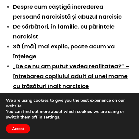
Despre cum câștigă încrederea
persoană narcisistă și abuzul narcisic
De sărbători, în familie, cu părintele
narcisist
Să (mă) mai explic, poate acum va
înțelege
„De ce nu am putut vedea realitatea?” –
întrebarea copilului adult al unei mame
cu trăsături înalt narcisice
Comunicarea cu o persoană narcisistă
We are using cookies to give you the best experience on our
(I). Așteptări și obiective realiste
website.
You can find out more about which cookies we are using or
Comunicarea cu o persoană narcisistă
switch them off in
settings
.
(II). Cum să te protejezi
Accept
Vinovăția în relația narcisică