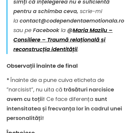
simți că înțelegerea nu e suficientă
pentru a schimba ceva,
scrie-mi
la
contact@codependentaemotionala.ro
sau pe
Facebook
la
@
Maria Mazilu –
Consiliere – Traumă relațională și
reconstrucția identității
.
Observații înainte de final
*
Înainte de a pune cuiva eticheta de
”narcisist”, nu uita că
trăsături narcisice
avem cu toții!
Ce face diferența
sunt
intensitatea și frecvanța lor în cadrul unei
personalități!