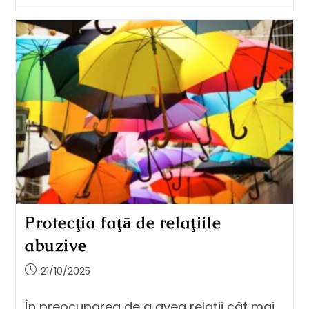
Protecţia faţā de relaţiile
abuzive
21/10/2025
În preocuparea de a avea relații cât mai