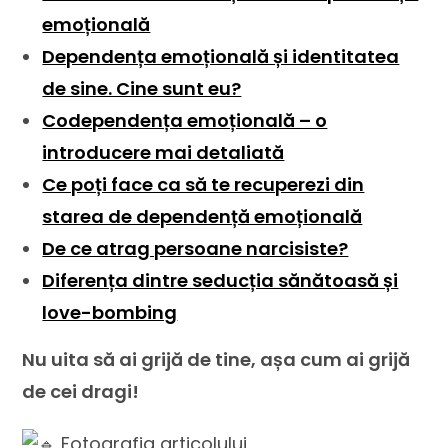
emoțională
Dependența emoțională și identitatea
de sine. Cine sunt eu?
Codependența emoțională – o
introducere mai detaliată
Ce poți face ca să te recuperezi din
starea de dependență emoțională
De ce atrag persoane narcisiste?
Diferența dintre seducția sănătoasă și
love-bombing
Nu uita să ai grijă de tine, așa cum ai grijă
de cei dragi!
Fotografia articolului