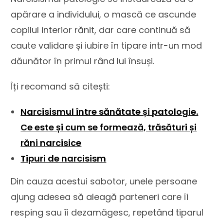
apărare a individului, o mască ce ascunde
copilul interior rănit, dar care continuă să
caute validare și iubire în tipare intr-un mod
dăunător în primul rând lui însuși.
Îți recomand să citești:
Narcisismul între sănătate și patologie.
Ce este și cum se formează, trăsături și
răni narcisice
Tipuri de narcisism
Din cauza acestui sabotor, unele persoane
ajung adesea să aleagă parteneri care îi
resping sau îi dezamăgesc, repetând tiparul