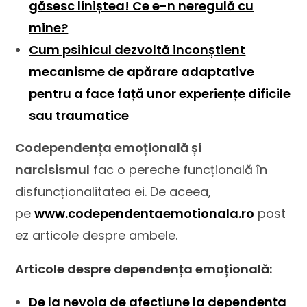
găsesc liniștea! Ce e-n neregulă cu
mine?
Cum psihicul dezvoltă inconștient
mecanisme de apărare adaptative
pentru a face față unor experiențe dificile
sau traumatice
Codependența emoțională și
narcisismul
fac o pereche funcțională în
disfuncționalitatea ei. De aceea,
pe
www.codependentaemotionala.ro
post
ez articole despre ambele.
Articole despre dependența emoțională:
De la nevoia de afecțiune la dependența