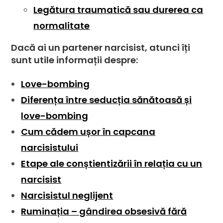
Legătura traumatică sau durerea ca
normalitate
Dacă ai un partener narcisist, atunci îți
sunt utile informații despre:
Love-bombing
Diferența între seducția sănătoasă și
love-bombing
Cum cădem ușor în capcana
narcisistului
Etape ale conștientizării în relația cu un
narcisist
Narcisistul neglijent
Ruminația – gândirea obsesivă fără