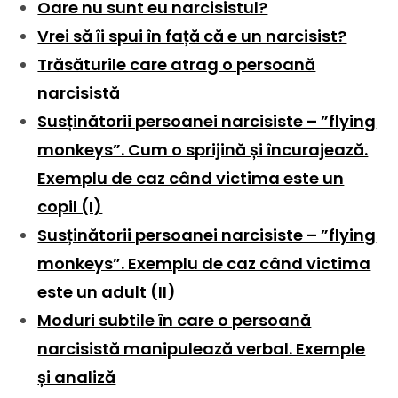
Oare nu sunt eu narcisistul?
Vrei să îi spui în față că e un narcisist?
Trăsăturile care atrag o persoană
narcisistă
Susținătorii persoanei narcisiste – ”flying
monkeys”. Cum o sprijină și încurajează.
Exemplu de caz când victima este un
copil (I)
Susținătorii persoanei narcisiste – ”flying
monkeys”. Exemplu de caz când victima
este un adult (II)
Moduri subtile în care o persoană
narcisistă manipulează verbal. Exemple
și analiză