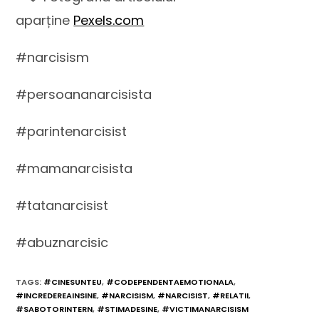
aparține
Pexels.com
#narcisism
#persoananarcisista
#parintenarcisist
#mamanarcisista
#tatanarcisist
#abuznarcisic
TAGS
:
#CINESUNTEU
,
#CODEPENDENTAEMOTIONALA
,
#INCREDEREAINSINE
,
#NARCISISM
,
#NARCISIST
,
#RELATII
,
#SABOTORINTERN
,
#STIMADESINE
,
#VICTIMANARCISISM