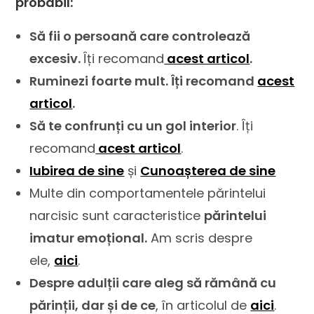
probabil:
Să fii o persoană care controlează
excesiv.
Îți recomand
acest articol
.
Ruminezi foarte mult. Îți recomand
acest
articol
.
Să te confrunți cu un gol interior
. Îți
recomand
acest articol
.
Iubirea de sine
și
Cunoașterea de sine
Multe din comportamentele părintelui
narcisic sunt caracteristice
părintelui
imatur emoțional.
Am scris despre
ele,
aici
.
Despre adulții care aleg să rămână cu
părinții, dar și de ce
, în articolul de
aici
.