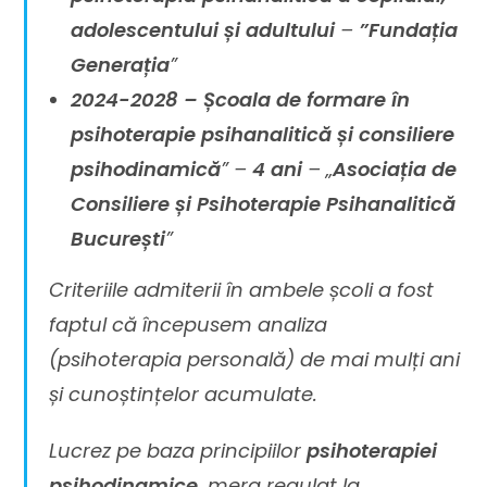
adolescentului și adultului
–
”Fundația
Generația
”
2024-2028 –
Școala de formare în
psihoterapie psihanalitică și consiliere
psihodinamică
” –
4 ani
– „
Asociația de
Consiliere și Psihoterapie Psihanalitică
București
”
Criteriile admiterii în ambele școli a fost
faptul că începusem analiza
(psihoterapia personală) de mai mulți ani
și cunoștințelor acumulate.
Lucrez pe baza principiilor
psihoterapiei
psihodinamice
, merg regulat la