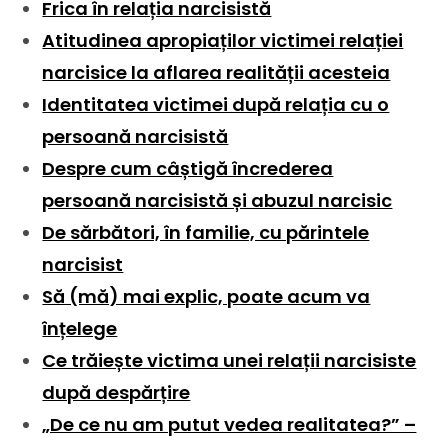
Frica în relația narcisistă
Atitudinea apropiaților victimei relației
narcisice la aflarea realității acesteia
Identitatea victimei după relația cu o
persoană narcisistă
Despre cum câștigă încrederea
persoană narcisistă și abuzul narcisic
De sărbători, în familie, cu părintele
narcisist
Să (mă) mai explic, poate acum va
înțelege
Ce trăiește victima unei relații narcisiste
după despărțire
„De ce nu am putut vedea realitatea?” –