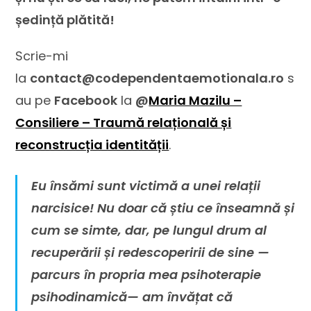
ședință plătită!
Scrie-mi
la
contact@codependentaemotionala.ro
s
au pe
Facebook
la
@
Maria Mazilu –
Consiliere – Traumă relațională și
reconstrucția identității
.
Eu însămi sunt victimă a unei relații
narcisice! Nu doar că știu ce înseamnă și
cum se simte, dar, pe lungul drum al
recuperării și redescoperirii de sine —
parcurs în propria mea psihoterapie
psihodinamică— am învățat că