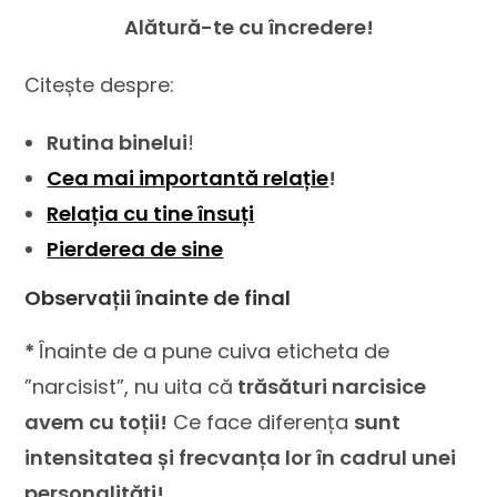
Alătură-te cu încredere!
Citește despre:
Rutina binelui
!
Cea mai importantă relație
!
Relația cu tine însuți
Pierderea de sine
Observații înainte de final
*
Înainte de a pune cuiva eticheta de
”narcisist”, nu uita că
trăsături narcisice
avem cu toții!
Ce face diferența
sunt
intensitatea și frecvanța lor în cadrul unei
personalități!