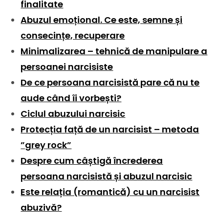
finalitate
Abuzul emoțional. Ce este, semne și
consecințe, recuperare
Minimalizarea – tehnică de manipulare a
persoanei narcisiste
De ce persoana narcisistă pare că nu te
aude când îi vorbești?
Ciclul abuzului narcisic
Protecția față de un narcisist – metoda
”grey rock”
Despre cum câștigă încrederea
persoana narcisistă și abuzul narcisic
Este relația (romantică) cu un narcisist
abuzivă?