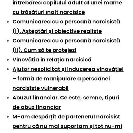
întrebarea copilului adult al unei mame
cu trăsături înalt narcisice
Comunicarea cu o persoană narcisistă
(I). Așteptări și obiective realiste
Comunicarea cu o persoană narcisistă
(II). Cum să te protejezi
Vinovăția în relația narcisică
Ajutor nesolicitat și inducerea vinovăției
– formă de manipulare a persoanei
narcisiste vulnerabil
Abuzul financiar. Ce este, semne, tipuri
de abuz financiar
M-am despărțit de partenerul narcisist
pentru că nu mai suportam și tot nu-mi