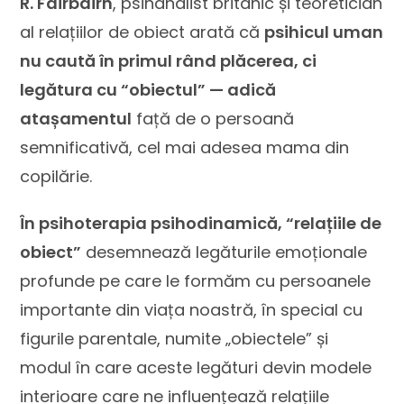
R. Fairbairn
, psihanalist britanic și teoretician
al relațiilor de obiect arată că
psihicul uman
nu caută în primul rând plăcerea, ci
legătura cu “obiectul” — adică
atașamentul
față de o persoană
semnificativă, cel mai adesea mama din
copilărie.
În psihoterapia psihodinamică, “relațiile de
obiect”
desemnează legăturile emoționale
profunde pe care le formăm cu persoanele
importante din viața noastră, în special cu
figurile parentale, numite „obiectele” și
modul în care aceste legături devin modele
interioare care ne influențează relațiile