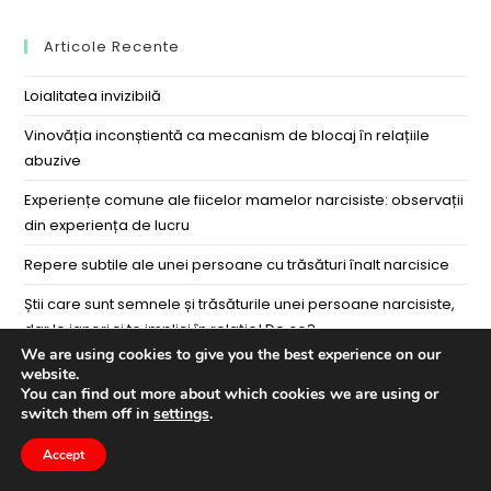
Articole Recente
Loialitatea invizibilă
Vinovăția inconștientă ca mecanism de blocaj în relațiile
abuzive
Experiențe comune ale fiicelor mamelor narcisiste: observații
din experiența de lucru
Repere subtile ale unei persoane cu trăsături înalt narcisice
Știi care sunt semnele și trăsăturile unei persoane narcisiste,
dar le ignori și te implici în relație! De ce?
We are using cookies to give you the best experience on our
website.
You can find out more about which cookies we are using or
Comentarii Recente
switch them off in
settings
.
Accept
Arhive