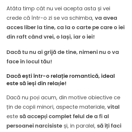
Atâta timp cât nu vei acepta asta și vei
crede că într-o zi se va schimba,
va avea
acces liber la tine, ca la o carte pe care o iei
din raft când vrei, o lași, iar o iei!
Dacă tu nu ai grijă de tine, nimeni nu o va
face în locul tău!
Dacă ești într-o relație romantică, i
deal
este să ieși din relaṭie!
Dacă nu poṭi acum, din motive obiective ce
țin de copii minori, aspecte materiale,
vital
este
să accepṭi complet felul de a fi al
persoanei narcisiste
și, in paralel,
să îți faci