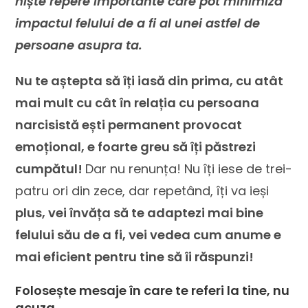
niște repere importante care pot minimiza
impactul felului de a fi al unei astfel de
persoane asupra ta.
Nu te aștepta să îți iasă din prima, cu atât
mai mult cu cât în relația cu persoana
narcisistă ești permanent provocat
emoțional, e foarte greu să îți păstrezi
cumpătul!
Dar nu renunța! Nu îți iese de trei-
patru ori din zece, dar repetând, îți va ieși
plus, vei învăța să te adaptezi mai bine
felului său de a fi, vei vedea cum anume e
mai eficient pentru tine să îi răspunzi!
Folosește mesaje în care te referi la tine, nu
acuza