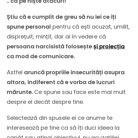
.. ca pe niște atacuri!
Știu că e cumplit de greu să nu iei ce îți
spune personal
pentru că ești acuzat, umilit,
disprețuit, mințit, dar ai în vedere că
persoana narcisistă folosește
și proiecția
ca mod de comunicare.
Astfel
aruncă propriile insecurități asupra
altora, indiferent că e vorba de lucruri
mărunte.
Ce spune sau face este mai mult
despre el decât despre tine.
Selectează din spusele ei ce anume te
interesează pe tine ca să îți duci ideea la
capăt sau atingi obiectivul, nu acuzațiile!