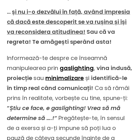
…
și nu i-o dezvălui în față, având impresia
că dacă este descoperit se va rușina și își
va reconsidera atitudinea!
Sau că va
regreta! Te amăgești sperând asta!
Informează-te despre ce înseamnă
manipulearea prin
gaslighting
,
vina indusă,
proiecție
sau
minimalizare
și
identifică-le
în timp real când comunicați!
Ca să rămâi
prins în realitate, vorbește cu tine, spune-ți:
”
Știu ce face, e gaslighting! Vrea să mă
determine să ….!”
Pregătește-te, în sensul
de a exersa și a-ți impune să poți lua o
pauză de câteva secunde înainte de a