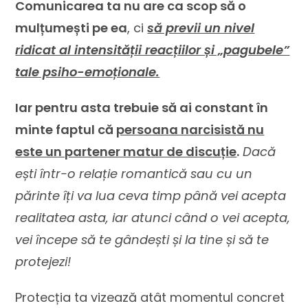
Comunicarea ta nu are ca scop să o
mulțumești pe ea
, ci
să previi un nivel
ridicat al intensității reacțiilor și „pagubele”
tale psiho-emoționale.
Iar pentru asta trebuie să ai constant în
minte faptul că
persoana narcisistă nu
este un partener matur de discuție
.
Dacă
ești într-o relație romantică sau cu un
părinte îți va lua ceva timp până vei acepta
realitatea asta, iar atunci când o vei acepta,
vei începe să te gândești și la tine și să te
protejezi!
Protecția ta vizează atât momentul concret