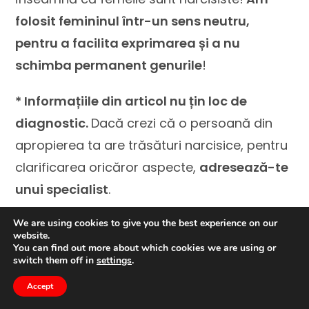
folosit femininul într-un sens neutru,
pentru a facilita exprimarea și a nu
schimba permanent genurile
!
* Informațiile din articol nu țin loc de
diagnostic.
Dacă crezi că o persoană din
apropierea ta are trăsături narcisice, pentru
clarificarea oricăror aspecte,
adresează-te
unui specialist
.
We are using cookies to give you the best experience on our
*
Înainte de a pune cuiva eticheta de
website.
”narcisist”, nu uita că
trăsături narcisice
You can find out more about which cookies we are using or
switch them off in
settings
.
avem cu toții!
Ce face diferența
sunt
Accept
intensitatea și frecvanța lor în cadrul unei