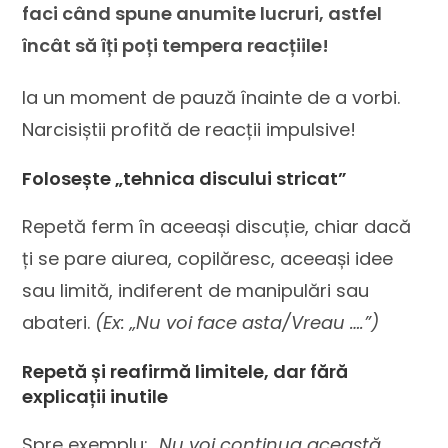
faci când spune anumite lucruri, astfel
încât să îți poți tempera reacțiile!
Ia un moment de pauză înainte de a vorbi.
Narcisiștii profită de reacții impulsive!
Folosește „tehnica discului stricat”
Repetă ferm în aceeași discuție, chiar dacă
ți se pare aiurea, copilăresc, aceeași idee
sau limită, indiferent de manipulări sau
abateri.
(Ex: „Nu voi face asta/Vreau ….”)
Repetă și reafirmă limitele, dar fără
explicații inutile
Spre exemplu:
„Nu voi continua această