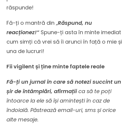
răspunde!
Fă-ți o mantră din „
Răspund, nu
reacționez!”
Spune-ți asta în minte imediat
cum simți că vrei să îi arunci în față o mie și
una de lucruri!
Fii vigilent și ține minte faptele reale
Fă-ți un jurnal în care să notezi succint un
șir de întâmplări, afirmații
ca să te poți
întoarce la ele să își amintești în caz de
îndoială. Păstrează email-uri, sms și orice
alte mesaje.