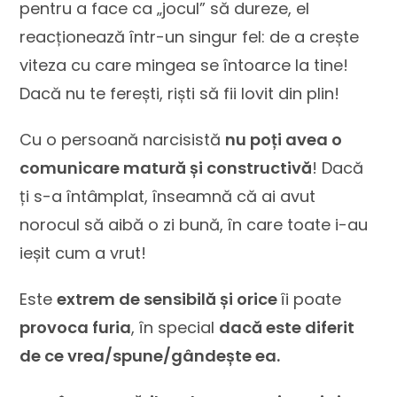
pentru a face ca „jocul” să dureze, el
reacționează într-un singur fel: de a crește
viteza cu care mingea se întoarce la tine!
Dacă nu te ferești, riști să fii lovit din plin!
Cu o persoană narcisistă
nu poți avea o
comunicare matură și constructivă
! Dacă
ți s-a întâmplat, înseamnă că ai avut
norocul să aibă o zi bună, în care toate i-au
ieșit cum a vrut!
Este
extrem de sensibilă și orice
îi poate
provoca furia
, în special
dacă este diferit
de ce vrea/spune/gândește ea.