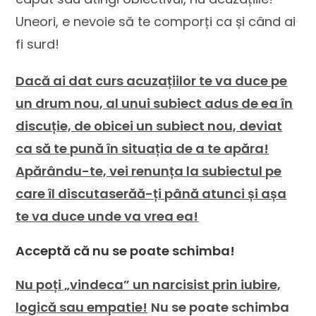
Uneori, e nevoie să te comporți ca și când ai
fi surd!
Dacă ai dat curs acuzațiilor te va duce pe
un drum nou, al unui subiect adus de ea în
discuție, de obicei un subiect nou, deviat
ca să te pună în situația de a te apăra!
Apărându-te, vei renunța la subiectul pe
care îl discutaserăă-ți până atunci și așa
te va duce unde va vrea ea!
Acceptă că nu se poate schimba!
Nu poți „vindeca” un narcisist prin iubire,
logică sau empatie!
Nu se poate schimba