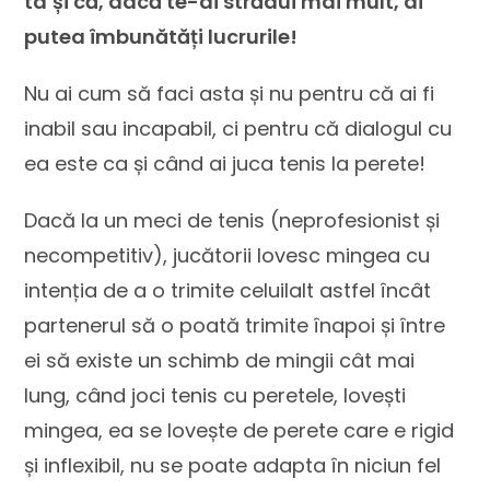
ta
și că, dacă te-ai strădui mai mult, ai
putea îmbunătăți lucrurile!
Nu ai cum să faci asta și nu pentru că ai fi
inabil sau incapabil, ci pentru că dialogul cu
ea este ca și când ai juca tenis la perete!
Dacă la un meci de tenis (neprofesionist și
necompetitiv), jucătorii lovesc mingea cu
intenția de a o trimite celuilalt astfel încât
partenerul să o poată trimite înapoi și între
ei să existe un schimb de mingii cât mai
lung, când joci tenis cu peretele, lovești
mingea, ea se lovește de perete care e rigid
și inflexibil, nu se poate adapta în niciun fel