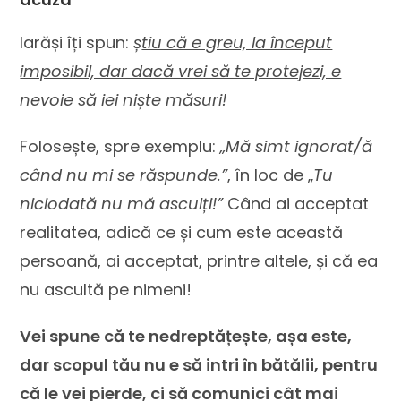
Iarăși îți spun:
ș
tiu că e greu, la început
imposibil, dar dacă vrei să te protejezi, e
nevoie să iei niște măsuri!
Folosește, spre exemplu:
„Mă simt ignorat/ă
când nu mi se răspunde.”
, în loc de „
Tu
niciodată nu mă asculți!”
Când ai acceptat
realitatea, adică ce și cum este această
persoană, ai acceptat, printre altele, și că ea
nu ascultă pe nimeni!
Vei spune că te nedreptățește, așa este,
dar scopul tău nu e să intri în bătălii, pentru
că le vei pierde, ci să comunici cât mai