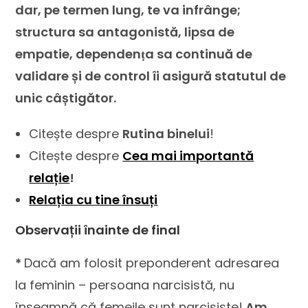
dar, pe termen lung, te va infrânge;
structura sa antagonistă, lipsa de
empatie, dependenṭa sa continuă de
validare și de control îi asigură statutul de
unic câștigător.
Citește despre
Rutina binelui
!
Citește despre
Cea mai importantă
relație
!
Relația cu tine însuți
Observații înainte de final
*
Dacă am folosit preponderent adresarea
la feminin – persoana narcisistă, nu
înseamnă că femeile sunt narcisiste!
Am