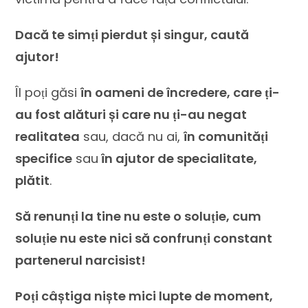
Dacă te simṭi pierdut și singur, caută
ajutor!
Îl poṭi găsi
în oameni de încredere, care ṭi-
au fost alături și care nu ṭi-au negat
realitatea
sau, dacă nu ai,
în comunităṭi
specifice
sau
în ajutor de specialitate,
plătit
.
Să renunṭi la tine nu este o soluṭie, cum
soluṭie nu este nici să confrunṭi constant
partenerul narcisist!
Poṭi câștiga niște mici lupte de moment,