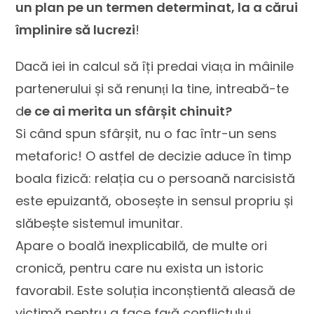
un plan pe un termen determinat, la a cărui
împlinire să lucrezi
!
Dacă iei in calcul să îți predai viaṭa in mâinile
partenerului și să renunṭi la tine, intreabă-te
d
e ce ai merita un sfârșit chinuit?
Si când spun sfârșit, nu o fac într-un sens
metaforic! O astfel de decizie aduce în timp
boala fizică: relația cu o persoană narcisistă
este epuizantă, obosește in sensul propriu și
slăbește sistemul imunitar.
Apare o boală inexplicabilă, de multe ori
cronică, pentru care nu exista un istoric
favorabil. Este soluția inconștientă aleasă de
victimă pentru a face faṭă conflictului.