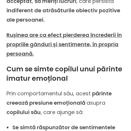
acceptat
,
să meriți lucruri
, care persistă
indiferent de atrăsăturile obiectiv pozitive
ale persoanei.
Rușinea are ca efect pierderea încrederii în
propriile gânduri și sentimente, în propria
persoană.
Cum se simte copilul unui părinte
imatur emoțional
Prin comportamentul său, acest
părinte
creează presiune emoțională
asupra
copilului său
, care ajunge să:
Se simtă răspunzător de sentimentele