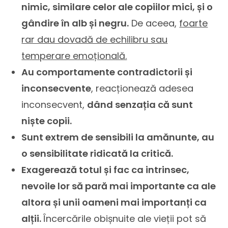
nimic, similare celor ale copiilor mici, și o
gândire în alb și negru.
De aceea,
foarte
rar dau dovadă de echilibru sau
temperare emoțională.
Au comportamente contradictorii și
inconsecvente
, reacționează adesea
inconsecvent,
dând senzația că sunt
niște copii.
Sunt extrem de sensibili la amănunte, au
o sensibilitate ridicată la critică.
Exagerează totul și fac ca intrinsec,
nevoile lor să pară mai importante ca ale
altora și unii oameni mai importanți ca
alții.
Încercările obișnuite ale vieții pot să