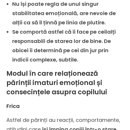
Nu își poate regla de unul singur
stabilitatea emoțională, are nevoie de
alții ca să îl ținnă pe linia de plutire.
Se comportă astfel că îi face pe ceilalți
responsabili de starea lor de bine. De
obicei îi determină pe cei din jur prin
indicii complexe, subtile.
Modul în care relaționează
părinții imaturi emoțional și
consecințele asupra copilului
Frica
Astfel de părinți au reacții, comportamente,
atitudini care
își împing copiii într-o stare