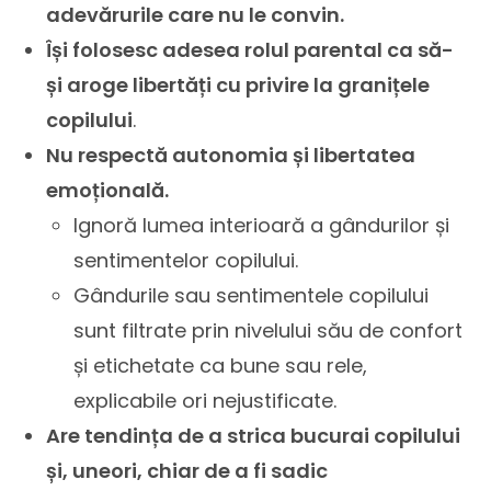
adevărurile care nu le convin.
Își folosesc adesea rolul parental ca să-
și aroge libertăți cu privire la granițele
copilului
.
Nu respectă autonomia și libertatea
emoțională.
Ignoră lumea interioară a gândurilor și
sentimentelor copilului.
Gândurile sau sentimentele copilului
sunt filtrate prin nivelului său de confort
și etichetate ca bune sau rele,
explicabile ori nejustificate.
Are tendința de a strica bucurai copilului
și, uneori, chiar de a fi sadic