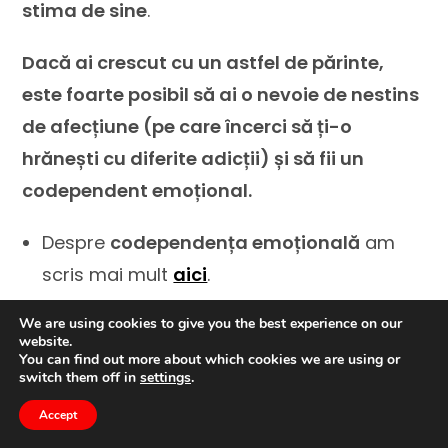
stima de sine
.
Dacă ai crescut cu un astfel de părinte,
este foarte posibil să ai o nevoie de nestins
de afecțiune (pe care încerci să ți-o
hrănești cu diferite adicții) și să fii un
codependent emoțional.
Despre
codependența emoțională
am
scris mai mult
aici
.
Soluția nu este să dai vina pe părinți, ci să
We are using cookies to give you the best experience on our
website.
accepți realitatea și să începi să lucrezi la
You can find out more about which cookies we are using or
switch them off in
settings
.
ea pentru a face schimbarea.
Accept
Internetul este plin de materiale de