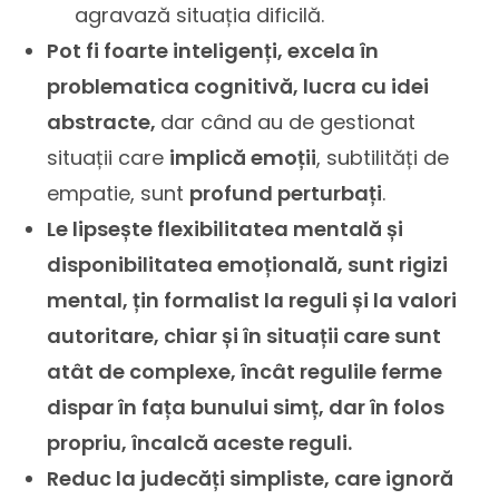
agravază situația dificilă.
Pot fi foarte inteligenți, excela în
problematica cognitivă, lucra cu idei
abstracte,
dar când au de gestionat
situații care
implică emoții
, subtilități de
empatie, sunt
profund perturbați
.
Le lipsește flexibilitatea mentală și
disponibilitatea emoțională, sunt rigizi
mental, țin formalist la reguli și la valori
autoritare, chiar și în situații care sunt
atât de complexe, încât regulile ferme
dispar în fața bunului simț, dar în folos
propriu, încalcă aceste reguli.
Reduc la judecăți simpliste, care ignoră