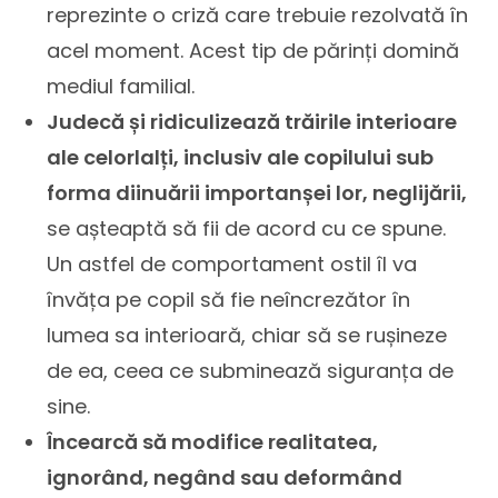
reprezinte o criză care trebuie rezolvată în
acel moment. Acest tip de părinți domină
mediul familial.
Judecă și ridiculizează trăirile interioare
ale celorlalți, inclusiv ale copilului sub
forma diinuării importanșei lor, neglijării,
se așteaptă să fii de acord cu ce spune.
Un astfel de comportament ostil îl va
învăța pe copil să fie neîncrezător în
lumea sa interioară, chiar să se rușineze
de ea, ceea ce subminează siguranța de
sine.
Încearcă să modifice realitatea,
ignorând, negând sau deformând