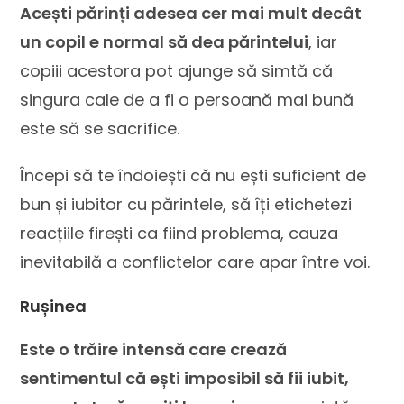
Acești părinți adesea cer mai mult decât
un copil e normal să dea părintelui
, iar
copiii acestora pot ajunge să simtă că
singura cale de a fi o persoană mai bună
este să se sacrifice.
Începi să te îndoiești că nu ești suficient de
bun și iubitor cu părintele, să îți etichetezi
reacțiile firești ca fiind problema, cauza
inevitabilă a conflictelor care apar între voi.
Rușinea
Este o trăire intensă care crează
sentimentul că ești imposibil să fii iubit,