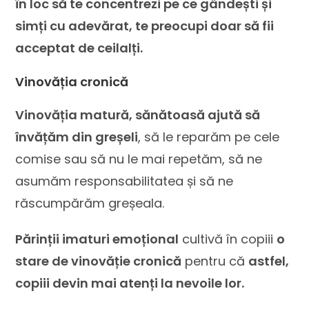
în loc să te concentrezi pe ce gândești și
simți cu adevărat, te preocupi doar să fii
acceptat de ceilalți.
Vinovăția cronică
Vinovăția matură, sănătoasă ajută să
învățăm din greșeli
, să le reparăm pe cele
comise sau să nu le mai repetăm, să ne
asumăm responsabilitatea și să ne
răscumpărăm greșeala.
Părinții imaturi emoțional
cultivă în copiii
o
stare de vinovăție cronică
pentru că
astfel,
copiii devin mai atenți la nevoile lor.