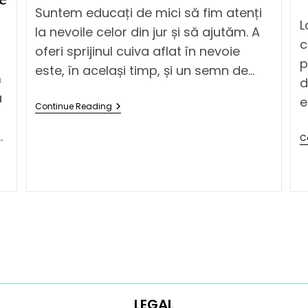
Suntem educați de mici să fim atenți
L
la nevoile celor din jur și să ajutăm. A
c
oferi sprijinul cuiva aflat în nevoie
p
este, în același timp, și un semn de…
m
d
a
e
Continue Reading
…
C
LEGAL