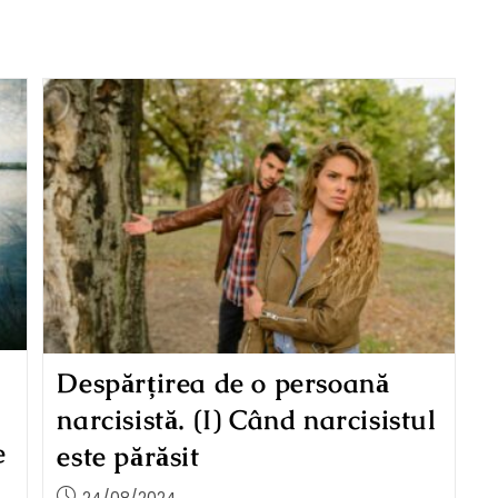
Despărțirea de o persoană
narcisistă. (I) Când narcisistul
e
este părăsit
24/08/2024