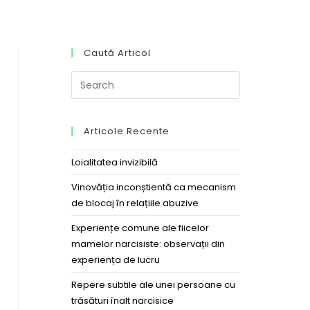
Caută Articol
Articole Recente
Loialitatea invizibilă
Vinovăția inconștientă ca mecanism
de blocaj în relațiile abuzive
Experiențe comune ale fiicelor
mamelor narcisiste: observații din
experiența de lucru
Repere subtile ale unei persoane cu
trăsături înalt narcisice