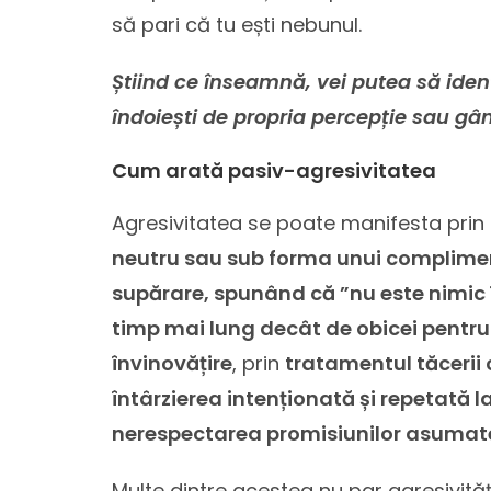
să pari că tu ești nebunul.
Știind ce înseamnă, vei putea să identif
îndoiești de propria percepție sau gân
Cum arată pasiv-agresivitatea
Agresivitatea se poate manifesta prin
neutru sau sub forma unui compliment,
supărare, spunând că ”nu este nimic î
timp mai lung decât de obicei pentru 
învinovățire
, prin
tratamentul tăcerii 
întârzierea intenționată și repetată la 
nerespectarea promisiunilor asumat
Multe dintre acestea nu par agresivităț