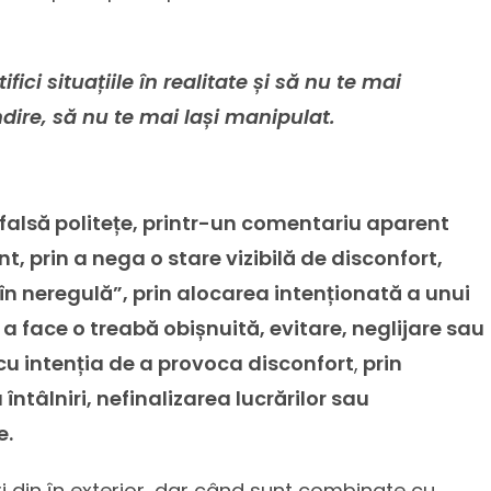
ici situațiile în realitate și să nu te mai
dire, să nu te mai lași manipulat.
falsă politețe, printr-un comentariu aparent
 prin a nega o stare vizibilă de disconfort,
n neregulă”, prin alocarea intenționată a unui
a face o treabă obișnuită, evitare, neglijare sau
cu intenția de a provoca disconfort
,
prin
întâlniri, nefinalizarea lucrărilor sau
e.
i din în exterior, dar când sunt combinate cu