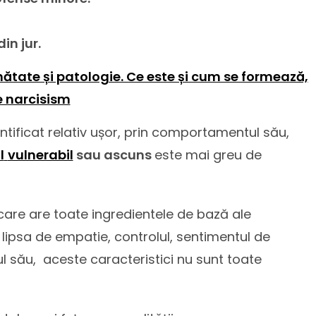
in jur.
nătate și patologie. Ce este și cum se formează,
e narcisism
ntificat relativ ușor, prin comportamentul său,
l
vulnerabil
sau ascuns
este mai greu de
 care are toate ingredientele de bază ale
, lipsa de empatie, controlul, sentimentul de
ul său, aceste caracteristici nu sunt toate