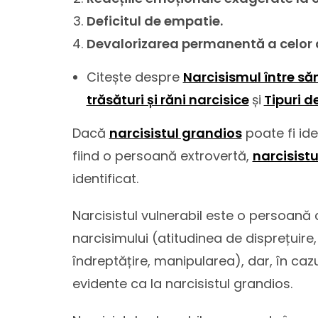
Deficitul de empatie.
Devalorizarea permanentă a celor d
Citește despre
Narcisismul între să
trăsături și răni narcisice
și
Tipuri d
Dacă
narcisistul grandios
poate fi ide
fiind o persoană extrovertă,
narcisistu
identificat.
Narcisistul vulnerabil este o persoană
narcisimului (atitudinea de disprețuire
îndreptățire, manipularea), dar, în caz
evidente ca la narcisistul grandios.