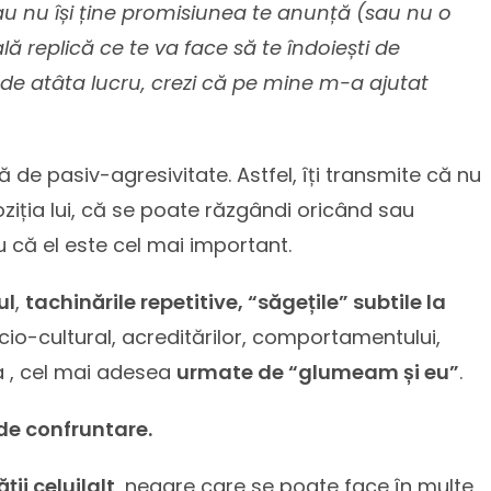
u nu își ține promisiunea te anunță (sau nu o
ă replică ce te va face să te îndoiești de
e de atâta lucru, crezi că pe mine m-a ajutat
ă de pasiv-agresivitate. Astfel, îți transmite că nu
poziția lui, că se poate răzgândi oricând sau
u că el este cel mai important.
ul
,
tachinările repetitive, “săgețile” subtile la
ocio-cultural, acreditărilor, comportamentului,
iva , cel mai adesea
urmate de “glumeam și eu”
.
 de confruntare.
ii celuilalt
, negare care se poate face în multe