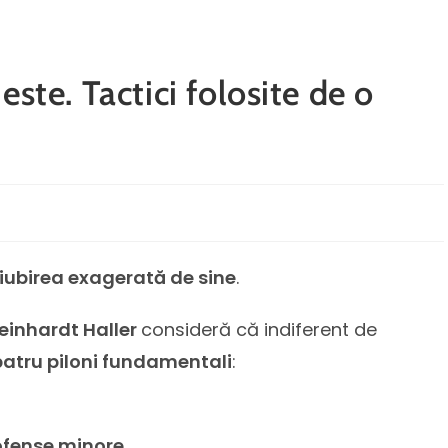
este. Tactici folosite de o
iubirea exagerată de sine
.
Reinhardt Haller
consideră că indiferent de
patru piloni fundamentali
:
ofense minore.