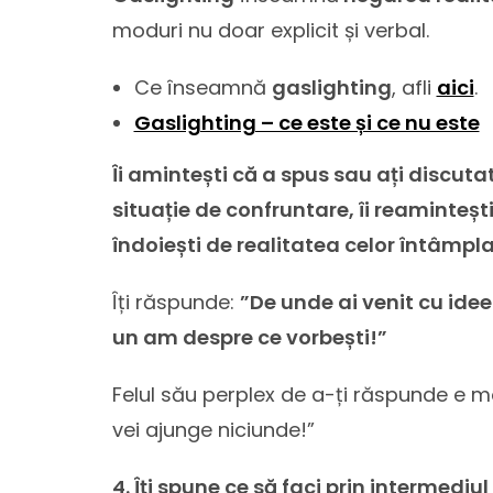
moduri nu doar explicit și verbal.
Ce înseamnă
gaslighting
, afli
aici
.
Gaslighting – ce este și ce nu este
Îi amintești că a spus sau ați discu
situație de confruntare, îi reamintești
îndoiești de realitatea celor întâmplate
Îți răspunde:
”De unde ai venit cu ide
un am despre ce vorbești!”
Felul său perplex de a-ți răspunde e m
vei ajunge niciunde!”
4. Îți spune ce să faci prin intermediul 