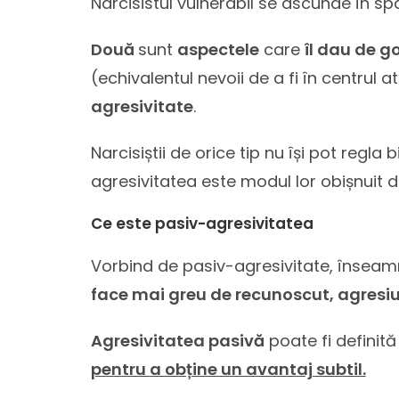
Narcisistul vulnerabil se ascunde în spa
Două
sunt
aspectele
care
îl dau de go
(echivalentul nevoii de a fi în centrul a
agresivitate
.
Narcisiștii de orice tip nu își pot regla 
agresivitatea este modul lor obișnuit d
Ce este pasiv-agresivitatea
Vorbind de pasiv-agresivitate, însea
face mai greu de recunoscut, agresiun
Agresivitatea pasivă
poate fi definit
pentru a obține un avantaj subtil.