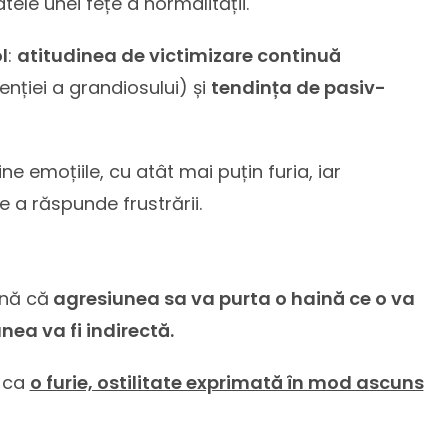
tele unei fețe a normalității.
l
:
atitudinea de victimizare continuă
tenției a grandiosului) și
tendința de pasiv-
bine emoțiile, cu atât mai puțin furia, iar
e a răspunde frustrării.
mnă că
agresiunea sa va purta o haină ce o va
ea va fi indirectă.
ă ca
o furie, ostilitate exprimată în mod ascuns