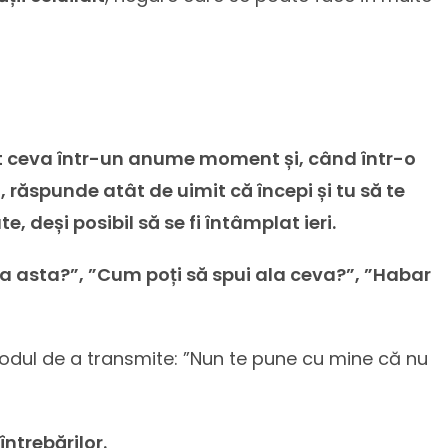
tat ceva într-un anume moment și, când într-o
, răspunde atât de uimit că începi și tu să te
, deși posibil să se fi întâmplat ieri.
ea asta?”, ”Cum poți să spui ala ceva?”, ”Habar
odul de a transmite: ”Nun te pune cu mine că nu
întrebărilor.