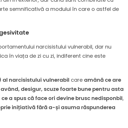
rte semnificativă a modului în care o astfel de
gesivitate
ortamentului narcisistului vulnerabil, dar nu
ca în viața de zi cu zi, indiferent cine este
al narcisistului vulnerabil
care
amână ce are
, având, desigur, scuze foarte bune pentru asta
ce a spus că face ori devine brusc nedisponbil
,
oprie inițiativă fără a-și asuma răspunderea