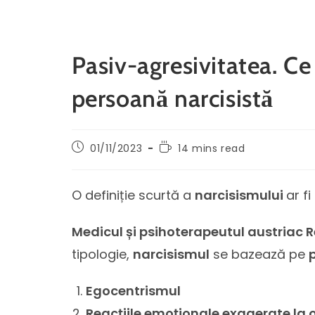
Pasiv-agresivitatea. Ce 
persoană narcisistă
01/11/2023
14 mins read
O definiție scurtă a
narcisismului
ar fi
Medicul și psihoterapeutul austriac 
tipologie,
narcisismul
se bazează pe
Egocentrismul
Reacțiile emoționale exagerate la 