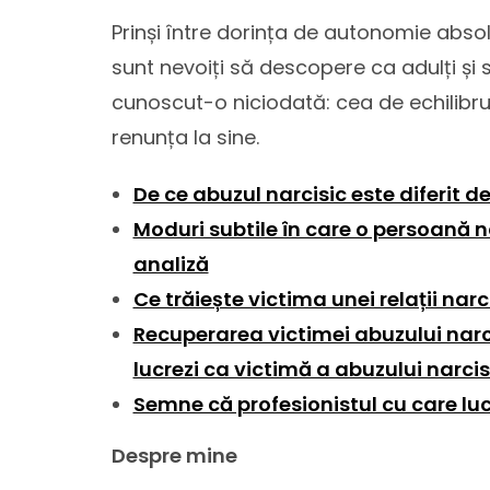
Prinși între dorința de autonomie abso
sunt nevoiți să descopere ca adulți și 
cunoscut-o niciodată: cea de echilibru 
renunța la sine.
De ce abuzul narcisic este diferit d
Moduri subtile în care o persoană 
analiză
Ce trăiește victima unei relații nar
Recuperarea victimei abuzului narcis
lucrezi ca victimă a abuzului narcisi
Semne că profesionistul cu care luc
Despre mine