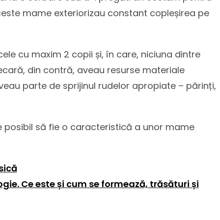
 aceste mame exteriorizau constant copleșirea pe
cele cu maxim 2 copii și, în care, niciuna dintre
cară, din contră, aveau resurse materiale
aveau parte de sprijinul rudelor apropiate – părinți,
e posibil să fie o caracteristică a unor mame
sică
gie. Ce este și cum se formează, trăsături și