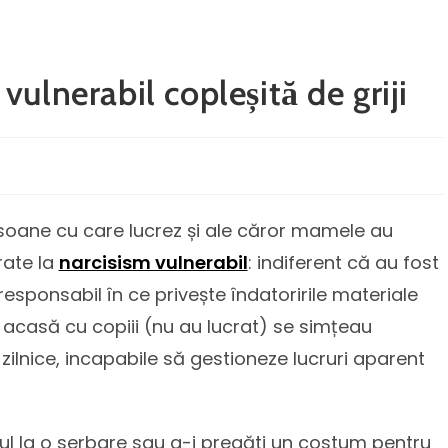
ulnerabil copleșită de griji
soane cu care lucrez și ale căror mamele au
rate la
narcisism vulnerabil
: indiferent că au fost
sponsabil în ce privește îndatoririle materiale
t acasă cu copiii (nu au lucrat) se simțeau
le zilnice, incapabile să gestioneze lucruri aparent
lul la o serbare sau a-i pregăti un costum pentru