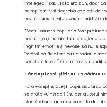
înțelegea!” sau „Tata era bun, doar că
neimplicat. Mai degrabă copleșit de r
neputincios în fața acestei realități în 
Efectul asupra copiilor a fost profund ș
neputință și instabilitate emoțională a 
înghită” emoțiile și nevoile, să nu le 
învățat să fie atent ca un radar la st
constant la ea. Între limitele și condiț
Când ești copil și îți vezi un părinte s
Fără excepție, acești copii, adulții cu
se arăta vulnerabili (nu cer ajutorul ni
pierzând contactul cu propriile dorințe 