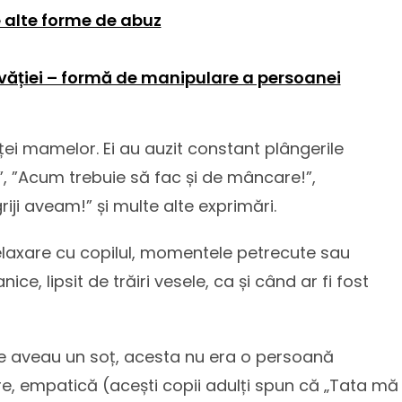
e alte forme de abuz
ovăției – formă de manipulare a persoanei
ței mamelor. Ei au auzit constant plângerile
”, ”Acum trebuie să fac și de mâncare!”,
iji aveam!” și multe alte exprimări.
laxare cu copilul, momentele petrecute sau
e, lipsit de trăiri vesele, ca și când ar fi fost
e aveau un soț, acesta nu era o persoană
re, empatică (acești copii adulți spun că „Tata mă