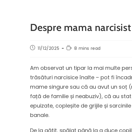
Despre mama narcisist v
11/12/2025
8 mins read
Am observat un tipar la mai multe per
trăsături narcisice înalte – pot fi încad
mame singure sau că au avut un soț (re
față de familie și neabuziv), că au sta
epuizate, copleșite de grijile și sarcini
banale.
De la gătit, spălat până la a duce copi