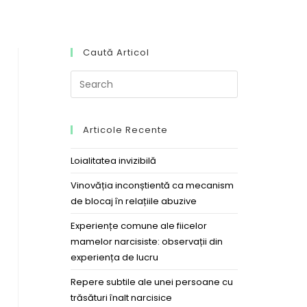
Caută Articol
Articole Recente
Loialitatea invizibilă
Vinovăția inconștientă ca mecanism
de blocaj în relațiile abuzive
Experiențe comune ale fiicelor
mamelor narcisiste: observații din
experiența de lucru
Repere subtile ale unei persoane cu
trăsături înalt narcisice