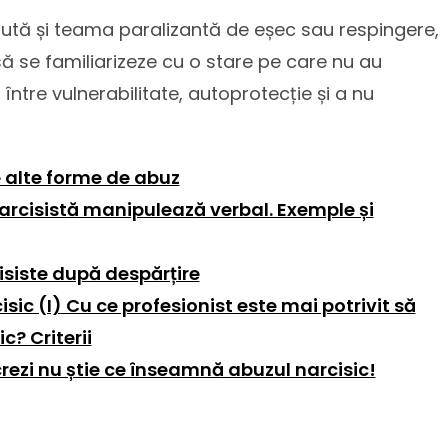
lută și teama paralizantă de eșec sau respingere,
să se familiarizeze cu o stare pe care nu au
între vulnerabilitate, autoprotecție și a nu
e alte forme de abuz
narcisistă manipulează verbal. Exemple și
cisiste după despărțire
ic (I) Cu ce profesionist este mai potrivit să
c? Criterii
rezi nu știe ce înseamnă abuzul narcisic!