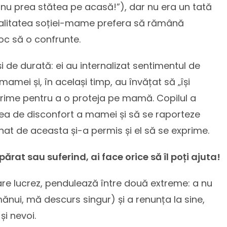
 nu prea stătea pe acasă!”), dar nu era un tată
ealitatea soției-mame prefera să rămână
loc să o confrunte.
i de durată: ei au internalizat sentimentul de
mamei și, în același timp, au învățat să „își
exprime pentru a o proteja pe mamă. Copilul a
area de disconfort a mamei și să se raporteze
ionat de aceasta și-a permis și el să se exprime.
upărat sau suferind, ai face orice să îl poți ajuta!
 care lucrez, pendulează între două extreme: a nu
mănui, mă descurs singur) și a renunța la sine,
și nevoi.