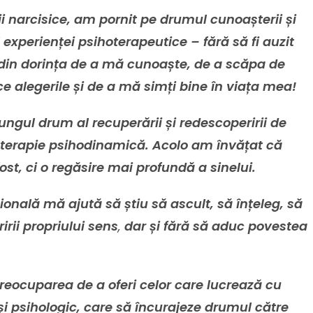
ii narcisice, am pornit pe drumul cunoașterii și
experienței psihoterapeutice – fără să fi auzit
din dorința de a mă cunoaște, de a scăpa de
 alegerile și de a mă simți bine în viața mea!
ngul drum al recuperării și redescoperirii de
oterapie psihodinamică. Acolo am învățat că
ost, ci o regăsire mai profundă a sinelui.
onală mă ajută să știu să ascult, să înțeleg, să
rii propriului sens
,
dar și fără să aduc povestea
reocuparea de a oferi celor care lucrează cu
i psihologic, care să încurajeze drumul către