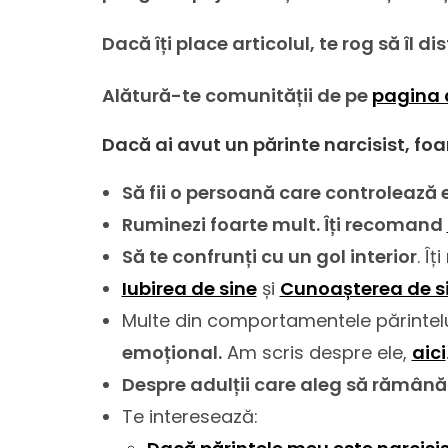
Dacă îți place articolul, te rog să îl d
Alătură-te comunității de pe
pagina 
Dacă ai avut un părinte narcisist,
foa
Să fii o persoană care controlează 
Ruminezi foarte mult. Îți recomand
Să te confrunți cu un gol interior
. Î
Iubirea de sine
și
Cunoașterea de s
Multe din comportamentele părintelu
emoțional.
Am scris despre ele,
aici
Despre adulții care aleg să rămână c
Te interesează: