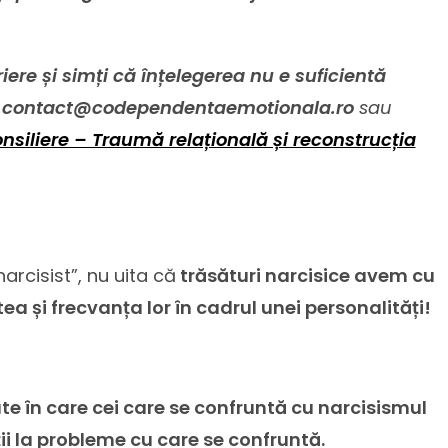
ere și simți că înțelegerea nu e suficientă
a
contact@codependentaemotionala.ro
sau
nsiliere – Traumă relațională și reconstrucția
arcisist”, nu uita că
trăsături narcisice avem cu
ea și frecvanța lor în cadrul unei personalități!
e în care cei care se confruntă cu narcisismul
ții la probleme cu care se confruntă.