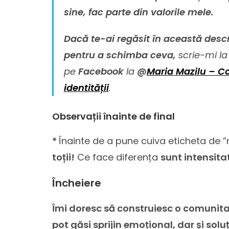
sine, fac parte din valorile mele.
Dacă te-ai regăsit în această descri
pentru a schimba ceva,
scrie-mi l
pe
Facebook
la
@
Maria Mazilu – Co
identității
.
Observații înainte de final
*
Înainte de a pune cuiva eticheta de ”n
toții!
Ce face diferența
sunt intensitat
Încheiere
Îmi doresc să construiesc o comunitat
pot găsi sprijin emoțional, dar și solu