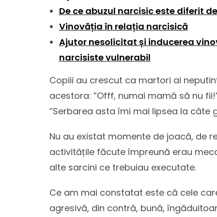
De ce abuzul narcisic este diferit d
Vinovăția în relația narcisică
Ajutor nesolicitat și inducerea vin
narcisiste vulnerabil
Copiii au crescut ca martori ai neputin
acestora: ”Offf, numai mamă să nu fii!
”Serbarea asta îmi mai lipsea la câte gr
Nu au existat momente de joacă, de re
activitățile făcute împreună erau mecanic
alte sarcini ce trebuiau executate.
Ce am mai constatat este că cele car
agresivă, din contră, bună, îngăduitoa