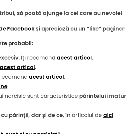
istribui, să poată ajunge la cei care au nevoie!
de Facebook
și apreciază cu un ”like” pagina!
rte probabil:
excesiv.
Îți recomand
acest articol
.
acest articol
.
ți recomand
acest articol
.
ine
i narcisic sunt caracteristice
părintelui imatur
.
u părinții, dar și de ce
, în articolul de
aici
.