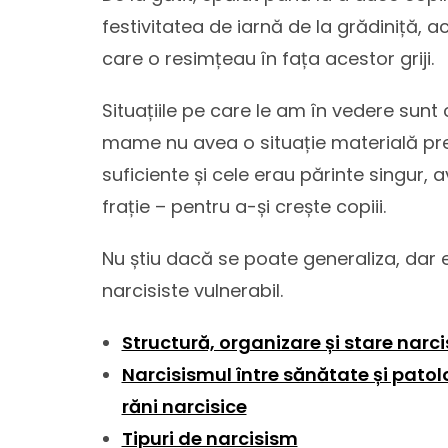
festivitatea de iarnă de la grădiniță,
care o resimțeau în fața acestor griji.
Situațiile pe care le am în vedere sunt 
mame nu avea o situație materială pre
suficiente și cele erau părinte singur, 
frație – pentru a-și crește copiii.
Nu știu dacă se poate generaliza, dar 
narcisiste vulnerabil.
Structură, organizare și stare narci
Narcisismul între sănătate și patolo
răni narcisice
Tipuri de narcisism