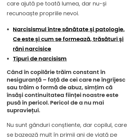
care ajută pe toată lumea, dar nu-și
recunoaște propriile nevoi.
Narcisismul între sănătate și patologie.
Ce este și cum se formează, trăsături și
răni narcisice
Tipuri de narcisism
Când în copilărie trăim constant în
nesiguranță – față de cei care ne îngrijesc
sau trăim o formă de abuz, simțim că
însăși continuitatea ființei noastre este
pusă în pericol. Pericol de a nu mai
supraviețui.
Nu sunt gânduri conștiente, dar copilul, care
se bazează mult în primii ani de viață pe