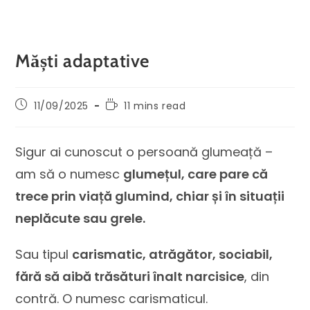
Măști adaptative
11/09/2025
11 mins read
Sigur ai cunoscut o persoană glumeață –
am să o numesc
glumețul, care pare că
trece prin viață glumind, chiar și în situații
neplăcute sau grele.
Sau tipul
carismatic, atrăgător, sociabil,
fără să aibă trăsături înalt narcisice
, din
contră. O numesc carismaticul.