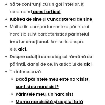
Să te confrunți cu un gol interior
. Îți
recomand
acest articol
.
Iubirea de sine
și
Cunoașterea de sine
Multe din comportamentele părintelui
narcisic sunt caracteristice
părintelui
imatur emoțional.
Am scris despre
ele,
aici
.
Despre adulții care aleg să rămână cu
părinții, dar și de ce
, în articolul de
aici
.
Te interesează:
Dacă părintele meu este narcisist,
sunt și eu narcisist?
Părintele meu, un narcisist
Mama narcisistă și copilul fată