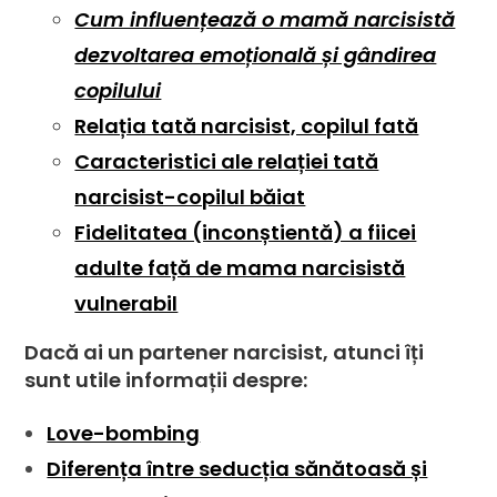
Cum influențează o mamă narcisistă
dezvoltarea emoțională și gândirea
copilului
Relația tată narcisist, copilul fată
Caracteristici ale relației tată
narcisist-copilul băiat
Fidelitatea (inconștientă) a fiicei
adulte față de mama narcisistă
vulnerabil
Dacă ai un partener narcisist, atunci îți
sunt utile informații despre:
Love-bombing
Diferența între seducția sănătoasă și