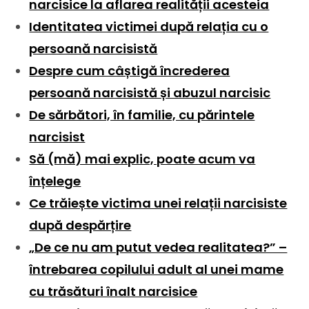
narcisice la aflarea realității acesteia
Identitatea victimei după relația cu o
persoană narcisistă
Despre cum câștigă încrederea
persoană narcisistă și abuzul narcisic
De sărbători, în familie, cu părintele
narcisist
Să (mă) mai explic, poate acum va
înțelege
Ce trăiește victima unei relații narcisiste
după despărțire
„De ce nu am putut vedea realitatea?” –
întrebarea copilului adult al unei mame
cu trăsături înalt narcisice