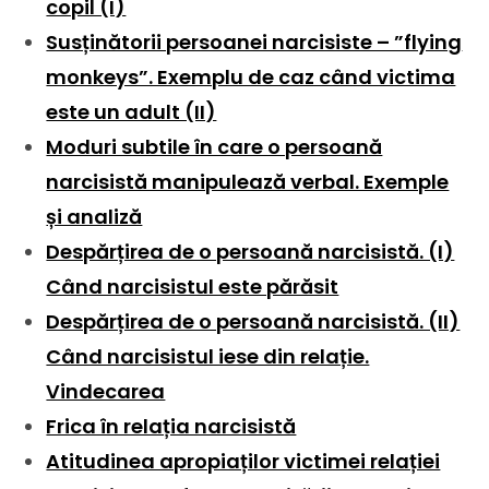
copil (I)
Susținătorii persoanei narcisiste – ”flying
monkeys”. Exemplu de caz când victima
este un adult (II)
Moduri subtile în care o persoană
narcisistă manipulează verbal. Exemple
și analiză
Despărțirea de o persoană narcisistă. (I)
Când narcisistul este părăsit
Despărțirea de o persoană narcisistă. (II)
Când narcisistul iese din relație.
Vindecarea
Frica în relația narcisistă
Atitudinea apropiaților victimei relației