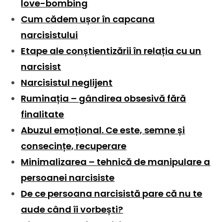
love-bombing
Cum cădem ușor în capcana
narcisistului
Etape ale conștientizării în relația cu un
narcisist
Narcisistul neglijent
Ruminația – gândirea obsesivă fără
finalitate
Abuzul emoțional. Ce este, semne și
consecințe, recuperare
Minimalizarea – tehnică de manipulare a
persoanei narcisiste
De ce persoana narcisistă pare că nu te
aude când îi vorbești?