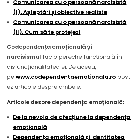
Comunicarea cu o persoană narcisistă
(I). Așteptări și obiective realiste
Comunicarea cu o persoană narcisistă
(II). Cum să te protejezi
Codependența emoțională și
narcisismul
fac o pereche funcțională în
disfuncționalitatea ei. De aceea,
pe
www.codependentaemotionala.ro
post
ez articole despre ambele.
Articole despre dependența emoțională:
De la nevoia de afecțiune la dependența
emoțională
Dependența emoțională și identitatea