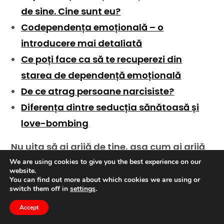
de sine. Cine sunt eu?
Codependența emoțională – o
introducere mai detaliată
Ce poți face ca să te recuperezi din
starea de dependență emoțională
De ce atrag persoane narcisiste?
Diferența dintre seducția sănătoasă și
love-bombing
Nu uita să ai grijă de tine, așa cum ai grijă
de cei dragi!
We are using cookies to give you the best experience on our
website.
You can find out more about which cookies we are using or
Fotografia articolului aparține
switch them off in
settings
.
Unsplash.com
Accept