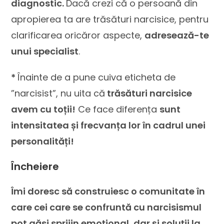
diagnostic.
Dacă crezi că o persoană din
apropierea ta are trăsături narcisice, pentru
clarificarea oricăror aspecte,
adresează-te
unui specialist
.
*
Înainte de a pune cuiva eticheta de
”narcisist”, nu uita că
trăsături narcisice
avem cu toții!
Ce face diferența
sunt
intensitatea și frecvanța lor în cadrul unei
personalități!
Încheiere
Îmi doresc să construiesc o comunitate în
care cei care se confruntă cu narcisismul
pot găsi sprijin emoțional, dar și soluții la