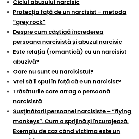
Ciclul abuzului narcisic
Protecția față de un narcisist – metoda
”grey rock”
Despre cum câștigă încrederea
persoana narcisistă și abuzul narcisic
Este relația (romantică) cu un narcisist
abuzivă?
Oare nu sunt eu narcisistul?
Vrei să îi spui în față că e un narcisist?
Trăsăturile care atrag o persoană
narcisistă
Susținătorii persoanei narcisiste – ”flying
monkeys”. Cum o sprijină și încurajează.
Exemplu de caz când victima este un