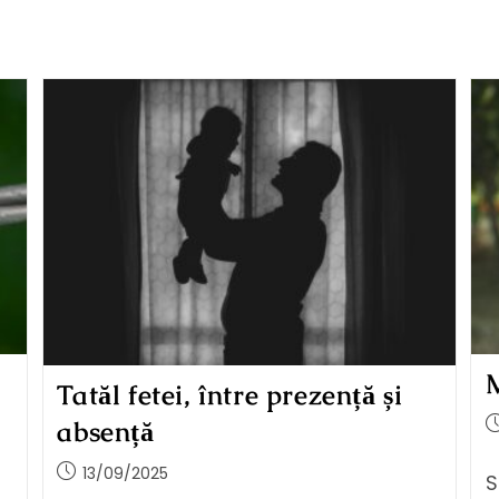
M
Tatăl fetei, între prezență și
absență
13/09/2025
S