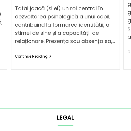
g
Tatăl joacă (și el) un rol central în
g
u
dezvoltarea psihologică a unui copil,
g
ă,
contribuind la formarea identității, a
s
stimei de sine și a capacității de
a
relaționare. Prezența sau absența sa,…
C
Continue Reading
LEGAL