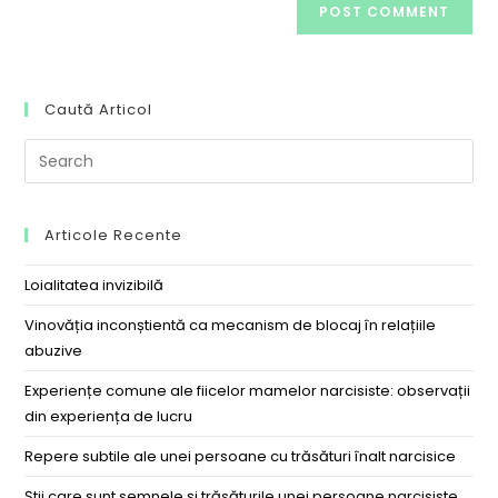
Caută Articol
Articole Recente
Loialitatea invizibilă
Vinovăția inconștientă ca mecanism de blocaj în relațiile
abuzive
Experiențe comune ale fiicelor mamelor narcisiste: observații
din experiența de lucru
Repere subtile ale unei persoane cu trăsături înalt narcisice
Știi care sunt semnele și trăsăturile unei persoane narcisiste,