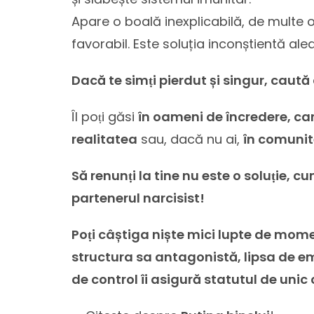
Apare o boală inexplicabilă, de multe or
favorabil. Este soluția inconștientă ale
Dacă te simṭi pierdut și singur, caută 
Îl poṭi găsi
în oameni de încredere, care
realitatea
sau, dacă nu ai,
în comunită
Să renunṭi la tine nu este o soluṭie, c
partenerul narcisist!
Poṭi câștiga niște mici lupte de mome
structura sa antagonistă, lipsa de e
de control îi asigură statutul de unic 