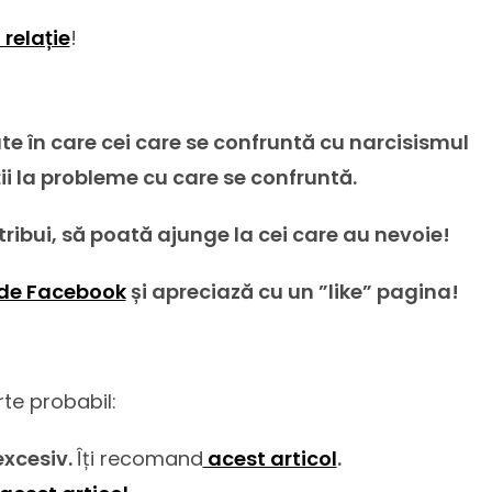
relație
!
e în care cei care se confruntă cu narcisismul
ții la probleme cu care se confruntă.
istribui, să poată ajunge la cei care au nevoie!
de Facebook
și apreciază cu un ”like” pagina!
rte probabil:
excesiv.
Îți recomand
acest articol
.