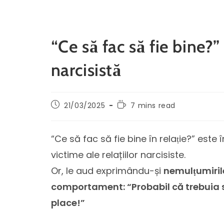
“Ce să fac să fie bine?”
narcisistă
21/03/2025
7 mins read
“Ce să fac să fie bine în relaṭie?” est
victime ale relațiilor narcisiste.
Or, le aud exprimându-și
nemulṭumirile
comportament: “Probabil că trebuia s
place!”