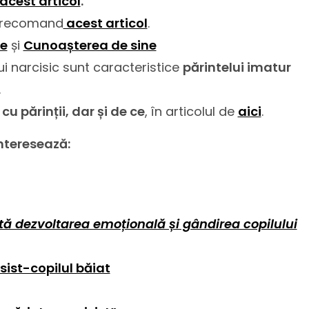
acest articol
.
ți recomand
acest articol
.
ne
și
Cunoașterea de sine
i narcisic sunt caracteristice
părintelui imatur
.
u părinții, dar și de ce
, în articolul de
aici
.
interesează:
 dezvoltarea emoțională și gândirea copilului
isist-copilul băiat