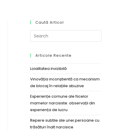
Caută Articol
Articole Recente
Loialitatea invizibilă
Vinovăția inconștientă ca mecanism
de blocaj în relațiile abuzive
Experiențe comune ale fiicelor
mamelor narcisiste: observații din
experiența de lucru
Repere subtile ale unei persoane cu
trăsături înalt narcisice