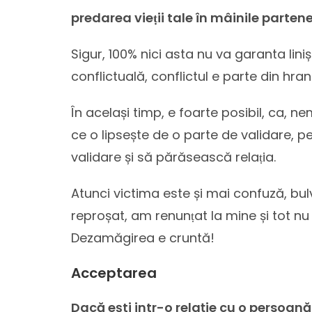
predarea vieṭii tale în mâinile partene
Sigur, 100% nici asta nu va garanta lin
conflictuală, conflictul e parte din hran
În același timp, e foarte posibil, ca,
ce o lipsește de o parte de validare, p
validare și să părăsească relaṭia.
Atunci victima este și mai confuză, bul
reproșat, am renunṭat la mine și tot nu 
Dezamăgirea e cruntă!
Acceptarea
Dacă ești intr-o relație cu o persoană 