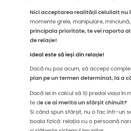
Nici acceptarea realităṭii celuilalt nu 
momente grele, manipulare, minciună,
principala prioritate, te vei raporta al
de relaṭie!
Ideal este să ieși din relaṭie!
Dacă nu poṭi acum, să accepṭi complet 
plan pe un termen determinat, la a căr
Dacă iei in calcul să îți predai viaṭa in 
te d
e ce ai merita un sfârșit chinuit?
Si când spun sfârșit, nu o fac într-un 
boala fizică: relația cu o persoană nar
și slăbește sistemul imunitar.