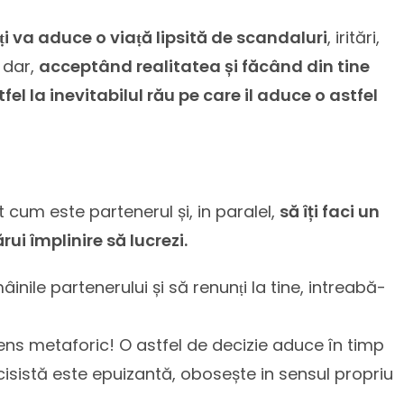
îṭi va aduce o viaṭă lipsită de scandaluri
, iritări,
 dar,
acceptând realitatea și făcând din tine
tfel la inevitabilul rău pe care il aduce o astfel
cum este partenerul și, in paralel,
să îți faci un
ui împlinire să lucrezi.
mâinile partenerului și să renunṭi la tine, intreabă-
sens metaforic! O astfel de decizie aduce în timp
cisistă este epuizantă, obosește in sensul propriu