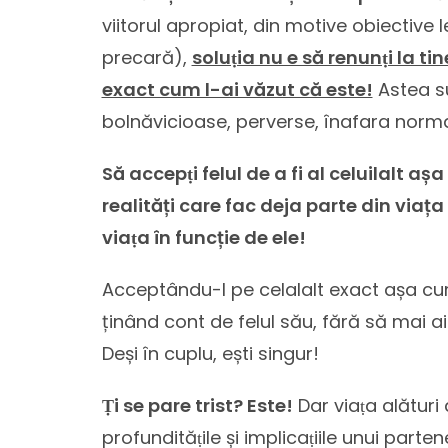
viitorul apropiat, din motive obiective 
precară),
soluṭia nu e să renunṭi la tin
exact cum l-ai văzut că este!
Astea sun
bolnăvicioase, perverse, înafara norma
Să accepṭi felul de a fi al celuilalt a
realități care fac deja parte din viața 
viaṭa în funcție de ele!
Acceptându-l pe celalalt exact așa cum 
ținând cont de felul său, fără să mai ai
Deși în cuplu, ești singur!
Ṭi se pare trist? Este!
Dar viaṭa alături
profundităṭile și implicaṭiile unui partene