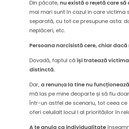
Din păcate,
nu există o reṭetă care să 
mai mari sunt în cazul in care victima 
separată, cu tot ce presupune asta: dorin
neplăceri, etc.
Persoana narcisistă cere, chiar dacă nu
Dovadă, faptul că
își tratează victima
distinctă.
Dar,
a renunṭa la tine nu funcționea
mă las pe mine deoparte și să fiu doar 
Într-un astfel de scenariu, tot ceea ce
oferi celuilalt locul I al priorităṭilor în rel
A te anula ca individualitate
înseam