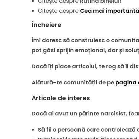
Citește despre
Rutina binelui
!
Citește despre
Cea mai importantă 
Încheiere
Îmi doresc să construiesc o comunitat
pot găsi sprijin emoțional, dar și solu
Dacă îți place articolul, te rog să îl d
Alătură-te comunității de pe
pagina 
Articole de interes
Dacă ai avut un părinte narcisist,
foa
Să fii o persoană care controlează 