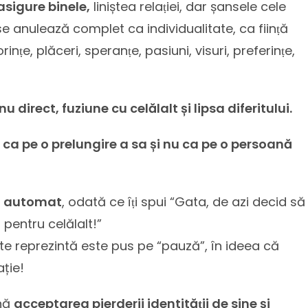
asigure binele,
liniștea relaṭiei, dar șansele cele
se anulează complet ca individualitate, ca fiinṭă
ṭe, plăceri, speranṭe, pasiuni, visuri, preferinṭe,
 direct, fuziune cu celălalt și lipsa diferitului.
 ca pe o prelungire a sa și nu ca pe o persoană
ză automat
, odată ce îṭi spui “Gata, de azi decid să
pentru celălalt!”
 te reprezintă este pus pe “pauză”, în ideea că
ație!
nă
acceptarea pierderii identităṭii de sine și