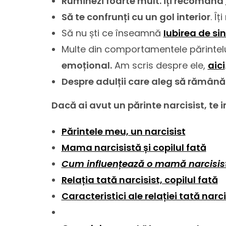
Ruminezi foarte mult. Îți recomand
Să te confrunți cu un gol interior
. Î
Să nu ști ce înseamnă
Iubirea de si
Multe din comportamentele părintelu
emoțional.
Am scris despre ele,
aici
Despre adulții care aleg să rămână c
Dacă ai avut un părinte narcisist, te 
Părintele meu, un narcisist
Mama narcisistă și copilul fată
Cum influențează o mamă narcisistă
Relația tată narcisist, copilul fată
Caracteristici ale relației tată narc