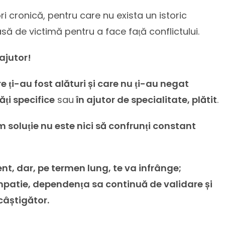
i cronică, pentru care nu exista un istoric
asă de victimă pentru a face faṭă conflictului.
ajutor!
 ṭi-au fost alături și care nu ṭi-au negat
ṭi specifice
sau
în ajutor de specialitate, plătit
.
um soluṭie nu este nici să confrunṭi constant
nt, dar, pe termen lung, te va infrânge;
mpatie, dependenṭa sa continuă de validare și
câștigător.