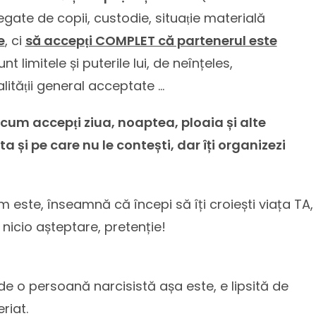
legate de copii, custodie, situaṭie materială
e
, ci
să accepṭi COMPLET că partenerul este
t limitele și puterile lui, de neînțeles,
lităṭii general acceptate …
șa cum accepṭi ziua, noaptea, ploaia și alte
ta și pe care nu le contești, dar îți organizezi
este, înseamnă că începi să îți croiești viața TA,
 nicio așteptare, pretenție!
 de o persoană narcisistă așa este, e lipsită de
riat.