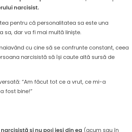
rului narcisist.
iștea pentru că personalitatea sa este una
a sa, dar va fi mai multă liniște.
 nemaiavând cu cine să se confrunte constant, ceea
ersoana narcisistă să își caute altă sursă de
versată: “Am făcut tot ce a vrut, ce mi-a
a fost bine!”
narcisistă și nu poṭi ieși din ea
(acum sau în