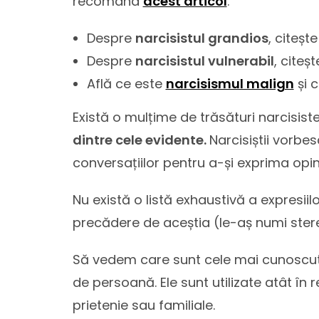
recomand
acest articol
.
Despre
narcisistul grandios
, citește
Despre
narcisistul vulnerabil
, citeș
Află ce este
narcisismul malign
și 
Există o mulțime de trăsături narcisist
dintre cele evidente.
Narcisiștii vorbes
conversațiilor pentru a-și exprima opini
Nu există o listă exhaustivă a expresiilor
precădere de aceștia (le-aș numi stereot
Să vedem care sunt cele mai cunoscute e
de persoană. Ele sunt utilizate atât în r
prietenie sau familiale.