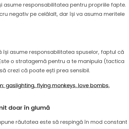
își asume responsabilitatea pentru propriile fapte.
ucru negativ pe celălalt, dar își va asuma meritele
 își asume responsabilitatea spuselor, faptul că
. Este o stratagemă pentru a te manipula (tactica
să crezi că poate ești prea sensibil.
: gaslighting, flying monkeys, love bombs,
it doar în glumă
 impune răutatea este să respingă în mod constant