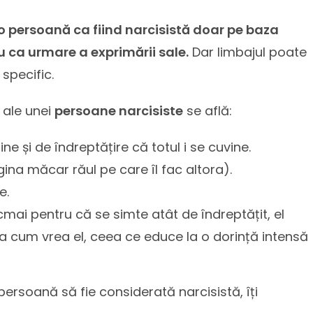
o persoană ca fiind narcisistă doar pe baza
nu ca urmare a exprimării sale.
Dar limbajul poate
specific.
ale unei
persoane narcisiste
se află:
e și de îndreptățire că totul i se cuvine.
ina măcar răul pe care îl fac altora).
e.
cmai pentru că se simte atât de îndreptățit, el
a cum vrea el, ceea ce educe la o dorință intensă
ersoană să fie considerată narcisistă, îți