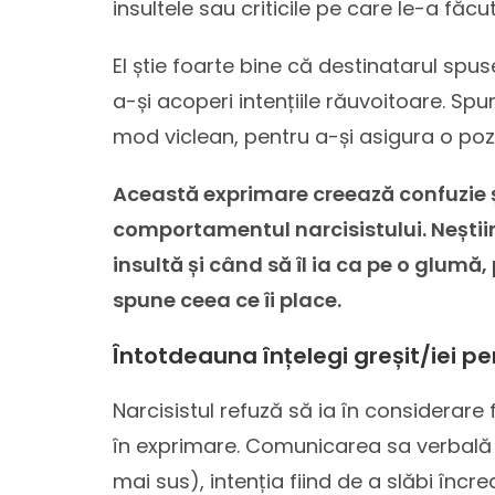
insultele sau criticile pe care le-a făc
El știe foarte bine că destinatarul spus
a-și acoperi intențiile răuvoitoare. Spun
mod viclean, pentru a-și asigura o pozi
Această exprimare creează confuzie ș
comportamentul narcisistului. Nești
insultă și când să îl ia ca pe o glumă,
spune ceea ce îi place.
Întotdeauna înțelegi greșit/iei pe
Narcisistul refuză să ia în considerare
în exprimare. Comunicarea sa verbală nu
mai sus), intenția fiind de a slăbi încre