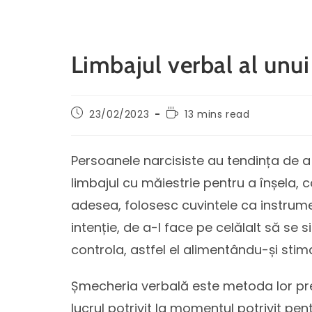
Limbajul verbal al unui 
23/02/2023
13 mins read
Persoanele narcisiste au tendința de a 
limbajul cu măiestrie pentru a înșela, 
adesea, folosesc cuvintele ca instrum
intenție, de a-l face pe celălalt să se 
controla, astfel el alimentându-și stim
Șmecheria verbală este metoda lor pre
lucrul potrivit la momentul potrivit pen