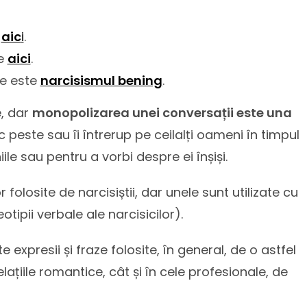
aic
i
.
te
aici
.
ce este
narcisismul bening
.
e, dar
monopolizarea unei conversații este una
c peste sau îi întrerup pe ceilalți oameni în timpul
ile sau pentru a vorbi despre ei înșiși.
 folosite de narcisiștii, dar unele sunt utilizate cu
ipii verbale ale narcisicilor).
xpresii și fraze folosite, în general, de o astfel
elațiile romantice, cât și în cele profesionale, de