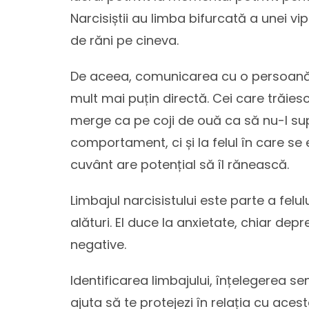
Narcisiștii au limba bifurcată a unei vi
de răni pe cineva.
De aceea, comunicarea cu o persoană nar
mult mai puțin directă. Cei care trăies
merge ca pe coji de ouă ca să nu-l sup
comportament, ci și la felul în care se e
cuvânt are potențial să îl rănească.
Limbajul narcisistului este parte a felul
alături. El duce la anxietate, chiar dep
negative.
Identificarea limbajului, înțelegerea sen
ajuta să te protejezi în relația cu acest