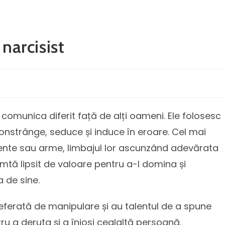
narcisist
comunica diferit față de alți oameni. Ele folosesc
constrânge, seduce și induce în eroare. Cel mai
ente sau arme, limbajul lor ascunzând adevărata
simtă lipsit de valoare pentru a-l domina și
a de sine.
ferată de manipulare și au talentul de a spune
tru a deruta și a înjosi cealaltă persoană.