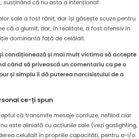
ut, susținând că nu asta a intenționat.
elor sale a fost rănit, dar își găsește scuze pentru
e că a glumit, dar, în realitate, a fost ofensiv în
ție dominantă față de celălalt.
i condiționează și mai mult victima să accepte
ind când să privească un comentariu ca pe o
 pur și simplu îi dă puterea narcisistului de a
rsonal ce-ți spun
 faptul că transmite mesaje confuze, nefiind clar
 este aliniată cu acțiunile sale (vezi gaslighting,
derea celuilalt în propriile capacități, pentru a-l/o