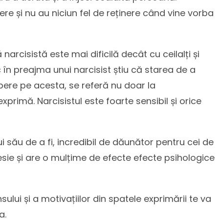
pere și nu au niciun fel de reținere când vine vorba
cisistă este mai dificilă decât cu ceilalți și
c în preajma unui narcisist știu că starea de a
ere pe acesta, se referă nu doar la
xprimă. Narcisistul este foarte sensibil și orice
ui său de a fi, incredibil de dăunător pentru cei de
resie și are o mulțime de efecte efecte psihologice
sului și a motivațiilor din spatele exprimării te va
a.