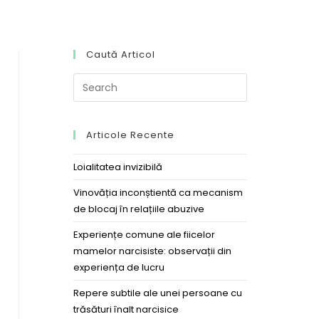
Caută Articol
Articole Recente
Loialitatea invizibilă
Vinovăția inconștientă ca mecanism
de blocaj în relațiile abuzive
Experiențe comune ale fiicelor
mamelor narcisiste: observații din
experiența de lucru
Repere subtile ale unei persoane cu
trăsături înalt narcisice