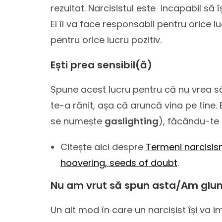
rezultat. Narcisistul este incapabil să 
El îl va face responsabil pentru orice l
pentru orice lucru pozitiv.
Ești prea sensibil(ă)
Spune acest lucru pentru că nu vrea să
te-a rănit, așa că aruncă vina pe tine
se numește
gaslighting
), făcându-te 
Citește aici despre
Termeni narcisism
hoovering, seeds of doubt
.
Nu am vrut să spun asta/Am glum
Un alt mod în care un narcisist își va