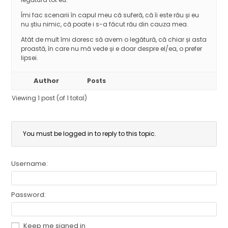
Îmi fac scenarii în capul meu că suferă, că îi este rău și eu
nu știu nimic, că poate i s-a făcut rău din cauza mea.
Atât de mult îmi doresc să avem o legătură, că chiar și asta
proastă, în care nu mă vede și e doar despre el/ea, o prefer
lipsei.
Author
Posts
Viewing 1 post (of 1 total)
You must be logged in to reply to this topic.
Username:
Password:
Keep me signed in