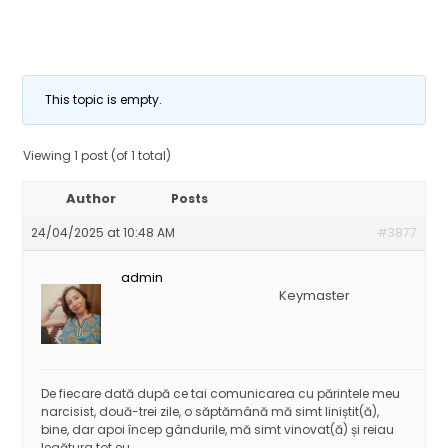
This topic is empty.
Viewing 1 post (of 1 total)
Author
Posts
24/04/2025 at 10:48 AM
#3877
admin
Keymaster
De fiecare dată după ce tai comunicarea cu părintele meu
narcisist, două-trei zile, o săptămână mă simt liniștit(ă),
bine, dar apoi încep gândurile, mă simt vinovat(ă) și reiau
legătura tot eu.